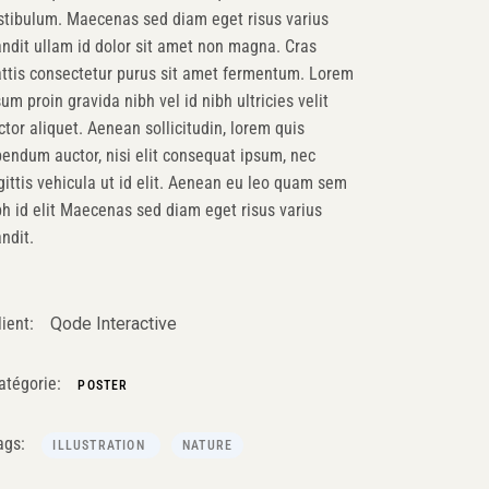
stibulum. Maecenas sed diam eget risus varius
andit ullam id dolor sit amet non magna. Cras
ttis consectetur purus sit amet fermentum. Lorem
sum proin gravida nibh vel id nibh ultricies velit
ctor aliquet. Aenean sollicitudin, lorem quis
bendum auctor, nisi elit consequat ipsum, nec
gittis vehicula ut id elit. Aenean eu leo quam sem
bh id elit Maecenas sed diam eget risus varius
andit.
lient:
Qode Interactive
atégorie:
POSTER
ags:
ILLUSTRATION
NATURE