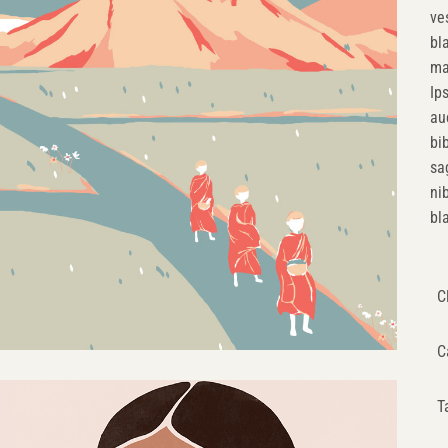
ve
bl
ma
Ip
au
bi
sa
ni
bl
C
C
T