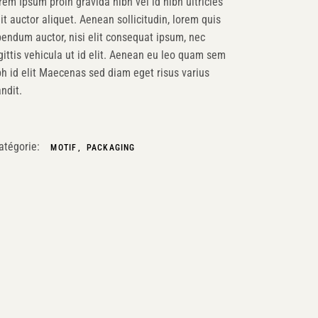
rem Ipsum proin gravida nibh vel id nibh ultricies
lit auctor aliquet. Aenean sollicitudin, lorem quis
bendum auctor, nisi elit consequat ipsum, nec
gittis vehicula ut id elit. Aenean eu leo quam sem
bh id elit Maecenas sed diam eget risus varius
andit.
atégorie:
MOTIF
PACKAGING