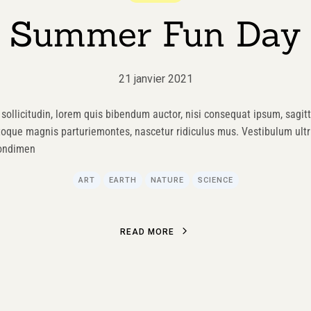
Summer Fun Day
21 janvier 2021
sollicitudin, lorem quis bibendum auctor, nisi consequat ipsum, sagitti
toque magnis parturiemontes, nascetur ridiculus mus. Vestibulum ultri
condimen
ART
EARTH
NATURE
SCIENCE
R
E
A
D
M
O
R
E
R
E
A
D
M
O
R
E