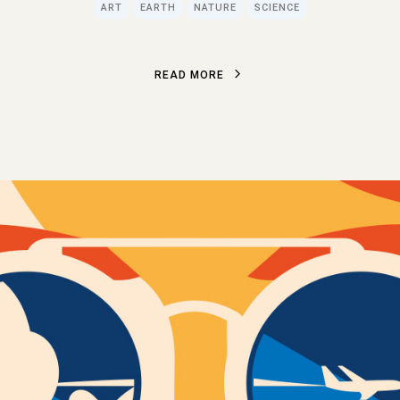
ART
EARTH
NATURE
SCIENCE
R
E
A
D
M
O
R
E
R
E
A
D
M
O
R
E