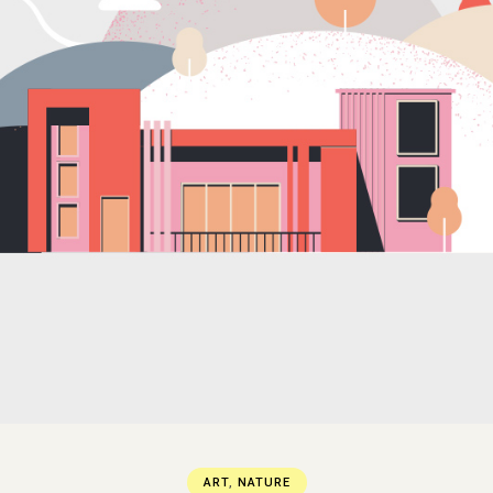
ART
,
NATURE