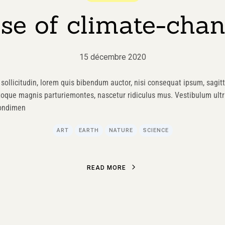
ise of climate-chan
15 décembre 2020
sollicitudin, lorem quis bibendum auctor, nisi consequat ipsum, sagitti
toque magnis parturiemontes, nascetur ridiculus mus. Vestibulum ultri
condimen
ART
EARTH
NATURE
SCIENCE
R
E
A
D
M
O
R
E
R
E
A
D
M
O
R
E