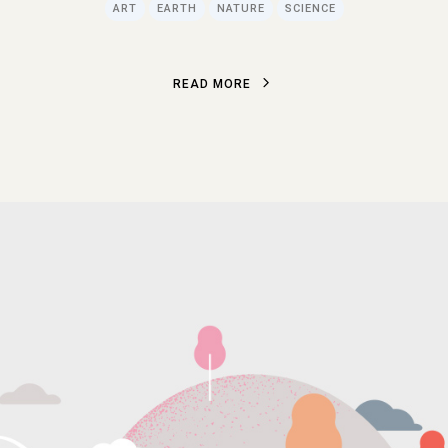
ART
EARTH
NATURE
SCIENCE
R
E
A
D
M
O
R
E
R
E
A
D
M
O
R
E